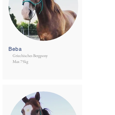
Beba
Griechisches Bergpony
Max 75kg