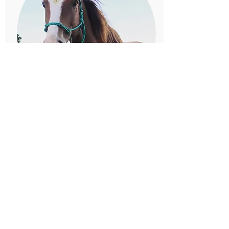
Jimmy
Dreifarbig
Max 85kg